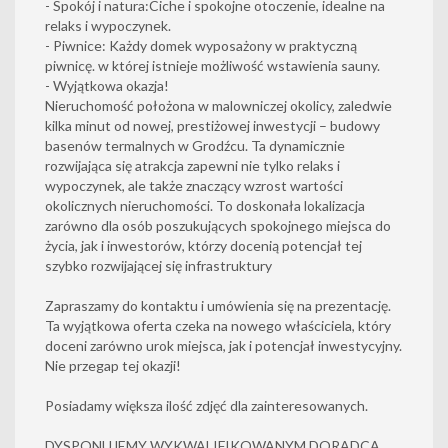
- Spokój i natura:Ciche i spokojne otoczenie, idealne na
relaks i wypoczynek.
- Piwnice: Każdy domek wyposażony w praktyczną
piwnicę. w której istnieje możliwość wstawienia sauny.
- Wyjątkowa okazja!
Nieruchomość położona w malowniczej okolicy, zaledwie
kilka minut od nowej, prestiżowej inwestycji – budowy
basenów termalnych w Grodźcu. Ta dynamicznie
rozwijająca się atrakcja zapewni nie tylko relaks i
wypoczynek, ale także znaczący wzrost wartości
okolicznych nieruchomości. To doskonała lokalizacja
zarówno dla osób poszukujących spokojnego miejsca do
życia, jak i inwestorów, którzy docenią potencjał tej
szybko rozwijającej się infrastruktury
Zapraszamy do kontaktu i umówienia się na prezentację.
Ta wyjątkowa oferta czeka na nowego właściciela, który
doceni zarówno urok miejsca, jak i potencjał inwestycyjny.
Nie przegap tej okazji!
Posiadamy większa ilość zdjęć dla zainteresowanych.
DYSPONUJEMY WYKWALIFIKOWANYM DORADCĄ