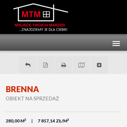
Toggl
naviga
BRENNA
OBIEKT NA SPRZEDAŻ
2
2
280,00 M
7 857,14 ZŁ/M