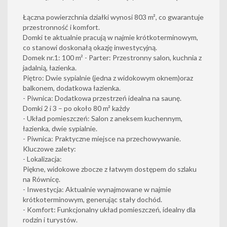
Łączna powierzchnia działki wynosi 803 m², co gwarantuje
przestronność i komfort.
Domki te aktualnie pracują w najmie krótkoterminowym,
co stanowi doskonałą okazję inwestycyjną.
Domek nr.1: 100 m² - Parter: Przestronny salon, kuchnia z
jadalnią, łazienka.
Piętro: Dwie sypialnie (jedna z widokowym oknem)oraz
balkonem, dodatkowa łazienka.
- Piwnica: Dodatkowa przestrzeń idealna na saunę.
Domki 2 i 3 – po około 80 m² każdy
- Układ pomieszczeń: Salon z aneksem kuchennym,
łazienka, dwie sypialnie.
- Piwnica: Praktyczne miejsce na przechowywanie.
Kluczowe zalety:
- Lokalizacja:
Piękne, widokowe zbocze z łatwym dostępem do szlaku
na Równicę.
- Inwestycja: Aktualnie wynajmowane w najmie
krótkoterminowym, generując stały dochód.
- Komfort: Funkcjonalny układ pomieszczeń, idealny dla
rodzin i turystów.