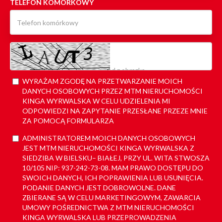
TELEFON KOMÓRKOWY
WYRAŻAM ZGODĘ NA PRZETWARZANIE MOICH
DANYCH OSOBOWYCH PRZEZ MTM NIERUCHOMOŚCI
KINGA WYRWALSKA W CELU UDZIELENIA MI
ODPOWIEDZI NA ZAPYTANIE PRZESŁANE PRZEZE MNIE
ZA POMOCĄ FORMULARZA
ADMINISTRATOREM MOICH DANYCH OSOBOWYCH
JEST MTM NIERUCHOMOŚCI KINGA WYRWALSKA Z
SIEDZIBA W BIELSKU– BIAŁEJ, PRZY UL. WITA STWOSZA
10/105 NIP: 937-242-73-08. MAM PRAWO DOSTĘPU DO
SWOICH DANYCH, ICH POPRAWIENIA LUB USUNIĘCIA.
PODANIE DANYCH JEST DOBROWOLNE. DANE
ZBIERANE SĄ W CELU MARKETINGOWYM, ZAWARCIA
UMOWY POŚREDNICTWA Z MTM NIERUCHOMOŚCI
KINGA WYRWALSKA LUB PRZEPROWADZENIA