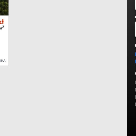
zł
2
/m
IKA