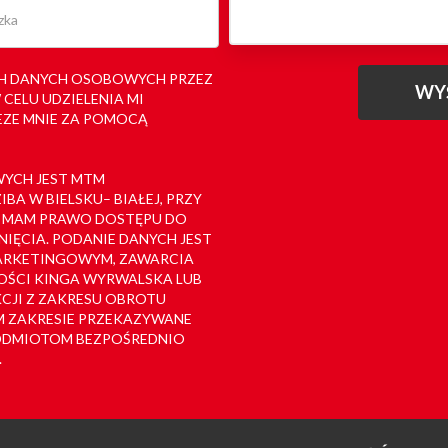
H DANYCH OSOBOWYCH PRZEZ
ELU UDZIELENIA MI
EZE MNIE ZA POMOCĄ
YCH JEST MTM
A W BIELSKU– BIAŁEJ, PRZY
08. MAM PRAWO DOSTĘPU DO
NIĘCIA. PODANIE DANYCH JEST
MARKETINGOWYM, ZAWARCIA
ŚCI KINGA WYRWALSKA LUB
CJI Z ZAKRESU OBROTU
 ZAKRESIE PRZEKAZYWANE
ODMIOTOM BEZPOŚREDNIO
.