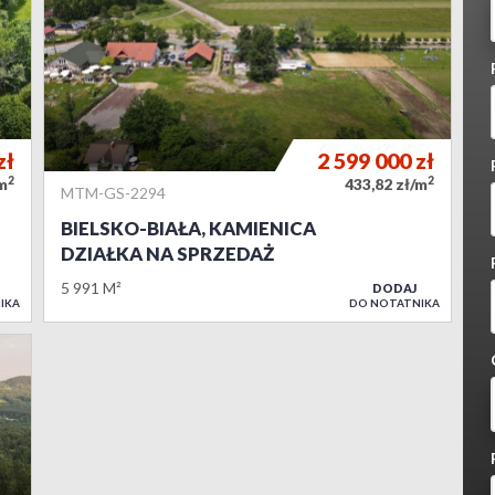
zł
2 599 000
zł
2
2
/m
433,82 zł/m
MTM-GS-2294
BIELSKO-BIAŁA, KAMIENICA
DZIAŁKA NA SPRZEDAŻ
5 991 M²
DODAJ
IKA
DO NOTATNIKA