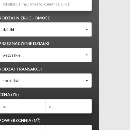
RODZAJ NIERUCHOMOŚCI
działki
PRZEZNACZENIE DZIAŁKI
wszystkie
RODZAJ TRANSAKCJI
sprzedaż
CENA (ZŁ)
2
POWIERZCHNIA (M
)