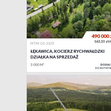
490 000
163,33 zł
MTM-GS-2329
ŁĘKAWICA, KOCIERZ RYCHWAŁDZKI
DZIAŁKA NA SPRZEDAŻ
3 000 M²
DODAJ
DO NOTATN