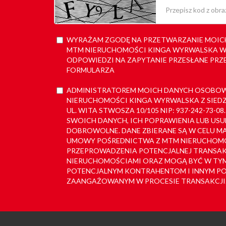
WYRAŻAM ZGODĘ NA PRZETWARZANIE MOIC
MTM NIERUCHOMOŚCI KINGA WYRWALSKA W C
ODPOWIEDZI NA ZAPYTANIE PRZESŁANE PRZ
FORMULARZA
ADMINISTRATOREM MOICH DANYCH OSOBOW
NIERUCHOMOŚCI KINGA WYRWALSKA Z SIEDZIB
UL. WITA STWOSZA 10/105 NIP: 937-242-73-
SWOICH DANYCH, ICH POPRAWIENIA LUB USU
DOBROWOLNE. DANE ZBIERANE SĄ W CELU 
UMOWY POŚREDNICTWA Z MTM NIERUCHOMO
PRZEPROWADZENIA POTENCJALNEJ TRANSAK
NIERUCHOMOŚCIAMI ORAZ MOGĄ BYĆ W TYM
POTENCJALNYM KONTRAHENTOM I INNYM P
ZAANGAŻOWANYM W PROCESIE TRANSAKCJI