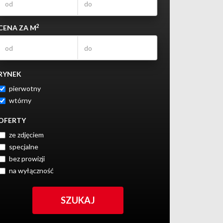
2
CENA ZA M
RYNEK
pierwotny
wtórny
OFERTY
ze zdjęciem
specjalne
bez prowizji
na wyłączność