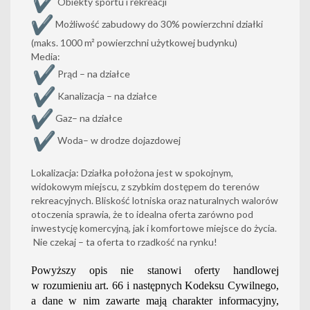
Obiekty sportu i rekreacji
Możliwość zabudowy do 30% powierzchni działki
(maks. 1000 m² powierzchni użytkowej budynku)
Media:
Prąd – na działce
Kanalizacja – na działce
Gaz– na działce
Woda– w drodze dojazdowej
Lokalizacja: Działka położona jest w spokojnym,
widokowym miejscu, z szybkim dostępem do terenów
rekreacyjnych. Bliskość lotniska oraz naturalnych walorów
otoczenia sprawia, że to idealna oferta zarówno pod
inwestycję komercyjną, jak i komfortowe miejsce do życia.
Nie czekaj – ta oferta to rzadkość na rynku!
Powyższy opis nie stanowi oferty handlowej
w rozumieniu art. 66 i następnych Kodeksu Cywilnego,
a dane w nim zawarte mają charakter informacyjny,