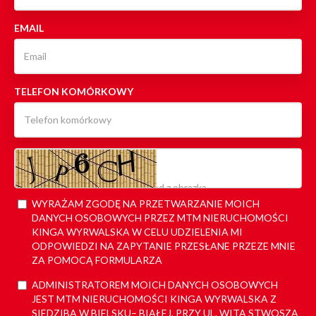
EMAIL
TELEFON KOMÓRKOWY
WYRAŻAM ZGODĘ NA PRZETWARZANIE MOICH
DANYCH OSOBOWYCH PRZEZ MTM NIERUCHOMOŚCI
KINGA WYRWALSKA W CELU UDZIELENIA MI
ODPOWIEDZI NA ZAPYTANIE PRZESŁANE PRZEZE MNIE
ZA POMOCĄ FORMULARZA
ADMINISTRATOREM MOICH DANYCH OSOBOWYCH
JEST MTM NIERUCHOMOŚCI KINGA WYRWALSKA Z
SIEDZIBA W BIELSKU– BIAŁEJ, PRZY UL. WITA STWOSZA