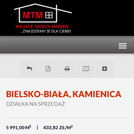
Toggl
naviga
BIELSKO-BIAŁA, KAMIENICA
DZIAŁKA NA SPRZEDAŻ
2
2
5 991,00 M
433,82 ZŁ/M