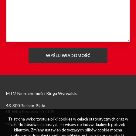
MTM Nieruchomości Kinga Wyrwalska
43-300 Bielsko-Biała
Ul. Wita Stwosza 10 / 105
Ta strona wykorzystuje pliki cookies w celach statystycznych oraz w
tel. 530 060 996
celu dostosowania naszych serwisów do indywidualnych potrzeb
klientów. Zmiany ustawień dotyczących plików cookie można
dokonać w dowolnej chwili modyfikując ustawienia przeglądarki.